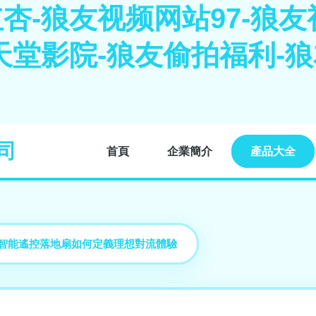
杏-狼友视频网站97-狼友
天堂影院-狼友偷拍福利-
司
首頁
企業簡介
產品大全
AR 智能遙控落地扇如何定義理想對流體驗