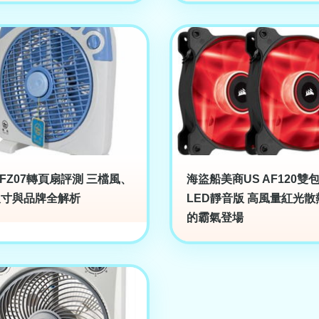
FZ07轉頁扇評測 三檔風、
海盜船美商US AF120雙
尺寸與品牌全解析
LED靜音版 高風量紅光散
的霸氣登場