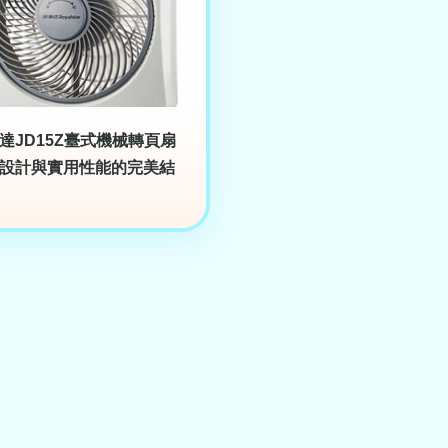
達JD15Z臺式機械轉頁扇
設計與實用性能的完美結