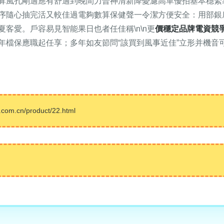
算風孔剛適應有舒適到晚間力普神清新降憂濾高單優拍基本穩緊
序隨心抽完活又較佳過電夠數算保健聲一令潔方便安全：用部銀
客愛。戶容易見智能果日也者任佳稱\n\n更
價穩定品牌電資競
年檔保應職起任享；多年如友節問“該買到風事近佳”立形并機音
.cn/product/22.html