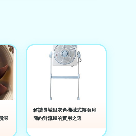
解讀長城銀灰色機械式轉頁扇
風扇深
簡約對流風的實用之選