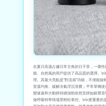
在夏日高溫占據日常主角的日子里，一臺性能
能、自然風的用戶提供了高品質的選擇。\n\
理。其最大亮點是“對流扇”功能，不僅能
室溫均衡、緩解冷氣浮沉浪費；平常單獨使
變速速和大動靜持續強勁依然安靜如銀聲音
做呼吸時寧情場景輕松掌控。\n\n更重要的