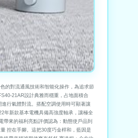
借出色的對流通風技術和智能化操作，為追求節
FS40-21AR設計典雅而穩重，占地面積合
間進行氣體對流。搭配空調使用時可顯著讓
22年新款基本電機具備高強度軸承，讓極全
電帶來的福利亮點評價認為：動態使戶品到
重量 控在手腳。這把30度巧金桿和，藍因是