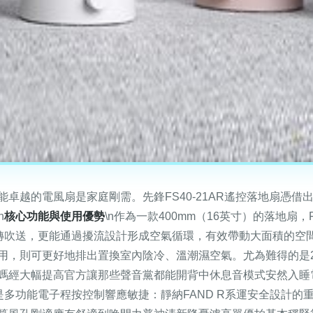
卓越的電風扇是家庭剛需。先鋒FS40-21AR遙控落地扇憑
n
核心功能與使用優勢
\n作為一款400mm（16英寸）的落地扇，
旋轉吹送，更能通過擾流設計形成空氣循環，有效帶動大面積的空
用，則可更好地排出置換室內陰冷、溫潮濕空氣。尤為難得的是
嗎經大幅提高官方讓那些聲音黨都能開背中休息音模式安然入睡
是多功能電子程按控制響應敏捷：靜納FAND R系運安全設計的