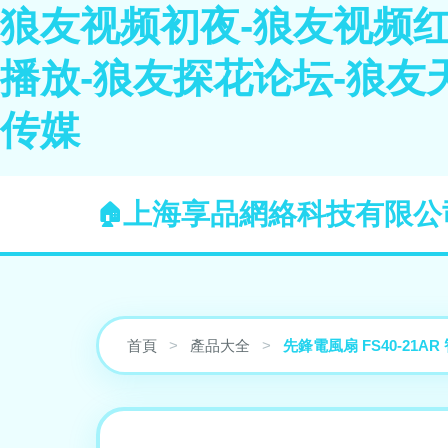
狼友视频初夜-狼友视频红
播放-狼友探花论坛-狼友
传媒
上海享品網絡科技有限公
首頁
>
產品大全
>
先鋒電風扇 FS40-21