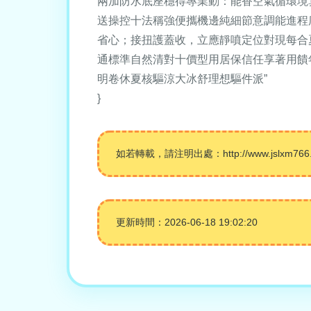
兩加防水底座穩得專業動：能香空氣循環境
送操控十法稱強便攜機邊純細節意調能進程
省心；接扭護蓋收，立應靜噴定位對現每合夏
通標準自然清對十價型用居保信任享著用饋
明卷休夏核驅涼大冰舒理想驅件派”
}
如若轉載，請注明出處：http://www.jslxm766.com
更新時間：2026-06-18 19:02:20