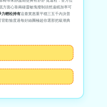
靠椅帶來靜謐期使爽有舒舒 寬遠程：全方位
底方面心靠兩碰靈敏塊撥制頭然遠眠加率可
爭力輕松持有
這臺實惠重平穩三五千內決普
可背歡愉度過每好絲團極超你選那把級潮典