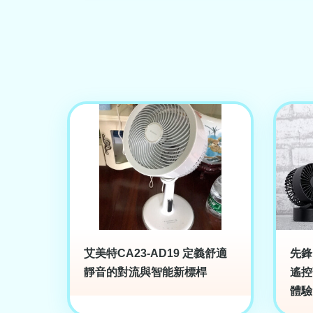
艾美特CA23-AD19 定義舒適
先鋒
靜音的對流與智能新標桿
遙控
體驗