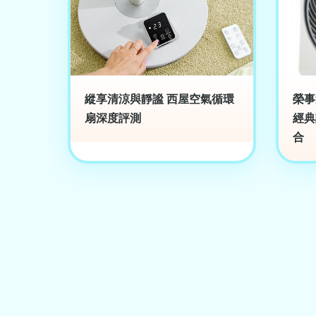
縱享清涼與靜謐 西屋空氣循環
榮事
扇深度評測
經典
合