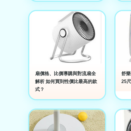
扇價格、比價導購與對流扇全
舒樂
解析 如何買到性價比最高的款
25
式？