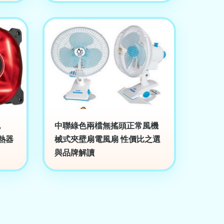
包
中聯綠色兩檔無搖頭正常風機
熱器
械式夾壁扇電風扇 性價比之選
與品牌解讀